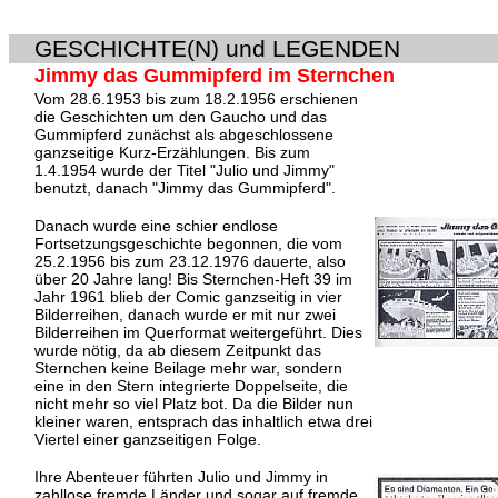
GESCHICHTE(N) und LEGENDEN
Jimmy das Gummipferd im Sternchen
Vom 28.6.1953 bis zum 18.2.1956 erschienen
die Geschichten um den Gaucho und das
Gummipferd zunächst als abgeschlossene
ganzseitige Kurz-Erzählungen. Bis zum
1.4.1954 wurde der Titel "Julio und Jimmy"
benutzt, danach "Jimmy das Gummipferd".
Danach wurde eine schier endlose
Fortsetzungsgeschichte begonnen, die vom
25.2.1956 bis zum 23.12.1976 dauerte, also
über 20 Jahre lang! Bis Sternchen-Heft 39 im
Jahr 1961 blieb der Comic ganzseitig in vier
Bilderreihen, danach wurde er mit nur zwei
Bilderreihen im Querformat weitergeführt. Dies
wurde nötig, da ab diesem Zeitpunkt das
Sternchen keine Beilage mehr war, sondern
eine in den Stern integrierte Doppelseite, die
nicht mehr so viel Platz bot. Da die Bilder nun
kleiner waren, entsprach das inhaltlich etwa drei
Viertel einer ganzseitigen Folge.
Ihre Abenteuer führten Julio und Jimmy in
zahllose fremde Länder und sogar auf fremde